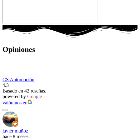
Opiniones
CS Automoción
4.3
Basado en 42 reseñas.
powered by
G
o
o
g
l
e
valóranos en
javier muñoz
hace 8 meses