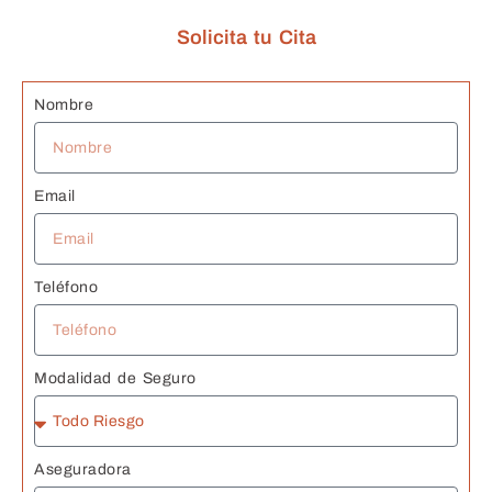
agrade
endabl
R
cida
es.
m
Solicita tu Cita
bl
ta
Nombre
de
c
n
G
Email
s 
J
Teléfono
Modalidad de Seguro
Aseguradora