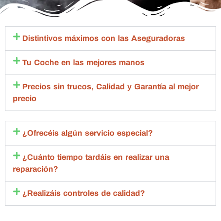
do y 
me 
ble 
p
siempr
soluci
con la 
nt
e la 
onaron 
compa
to
Distintivos máximos con las Aseguradoras
atenci
un 
ñía de 
s
ón 
proble
seguro
Mi
Tu Coche en las mejores manos
excele
ma 
s hasta 
c
nte.
import
que 
en
Precios sin trucos, Calidad y Garantía al mejor
ante 
esta 
c
precio
con 
aceptó 
to
toda la 
la 
sa
amabili
repara
m
¿Ofrecéis algún servicio especial?
dad , 
ción 
q
rapide
compl
an
¿Cuánto tiempo tardáis en realizar una
z y 
eta.
de
reparación?
calida
Compl
g
d 
etame
br
¿Realizáis controles de calidad?
estoy 
nte 
qu
muy 
recom
d