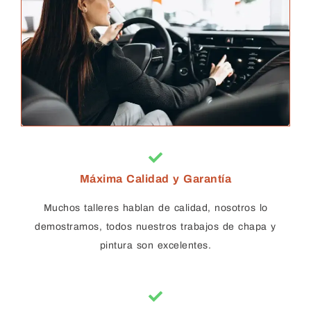
atenci
un 
ñía de 
s
ón 
proble
seguro
Mi
excele
ma 
s hasta 
c
nte.
import
que 
en
ante 
esta 
c
con 
aceptó 
to
toda la 
la 
sa
amabili
repara
m
dad , 
ción 
q
rapide
compl
an
z y 
eta.
de
Máxima Calidad y Garantía
calida
Compl
g
d 
etame
br
Muchos talleres hablan de calidad, nosotros lo
estoy 
nte 
qu
demostramos, todos nuestros trabajos de chapa y
muy 
recom
d
pintura son excelentes.
agrade
endabl
R
cida
es.
m
bl
ta