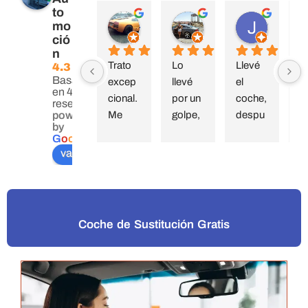
to
javier muñoz
Sonso Peral
Juan García
mo
hace 8 meses
hace 1 año
hace 1 añ
ció
n
Trato 
Lo 
Llevé 
C
4.3
Basado
excep
llevé 
el 
nz
en 42
cional. 
por un 
coche, 
ci
reseñas.
Me 
golpe, 
despu
tr
powered
by
resolvi
Muy 
és de 
e
G
o
o
g
l
e
eron 
buen 
un 
al
valóranos en
una 
servici
golpe 
El
avería 
o, me 
sin 
de
mucho 
facilitar
culpa.
ta
antes 
on las 
Pelear
J
Coche de Sustitución Gratis
de lo 
gestio
on lo 
s
espera
nes y 
imposi
at
do y 
me 
ble 
p
siempr
soluci
con la 
nt
e la 
onaron 
compa
to