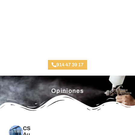
Taller Chapa y Pintura Loeches
914 47 39 17
Opiniones
CS
Au