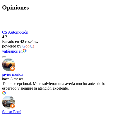
Opiniones
CS Automoción
4.3
Basado en 42 reseñas.
powered by
G
o
o
g
l
e
valóranos en
javier muñoz
hace 8 meses
Trato excepcional. Me resolvieron una avería mucho antes de lo
esperado y siempre la atención excelente.
Sonso Peral