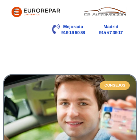
contenido
Mejorada
Madrid
919 19 50 88
914 47 39 17
Blog
CONSEJOS