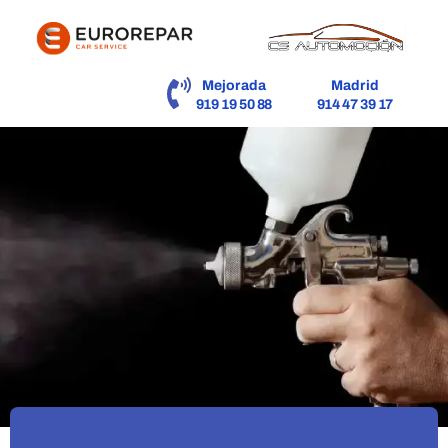
contenido
Mejorada
Madrid
919 19 50 88
914 47 39 17