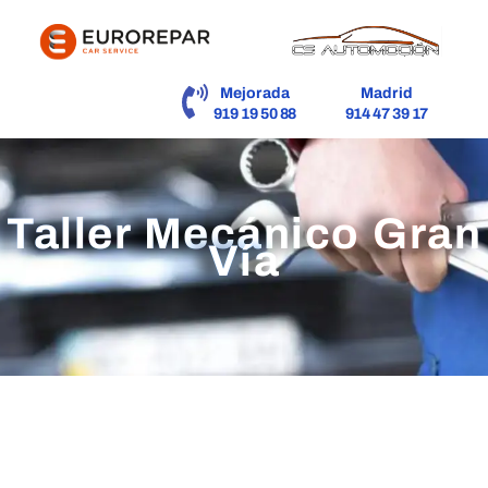
contenido
Mejorada
Madrid
919 19 50 88
914 47 39 17
Taller Mecánico Gran
Vía
Taller Mecánico de más de 40 años