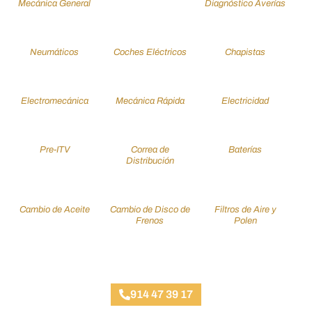
Mecánica General
Diagnóstico Averías
Neumáticos
Coches Eléctricos
Chapistas
Electromecánica
Mecánica Rápida
Electricidad
Pre-ITV
Correa de
Baterías
Distribución
Cambio de Aceite
Cambio de Disco de
Filtros de Aire y
Frenos
Polen
Taller Concertado Aseguradoras
914 47 39 17