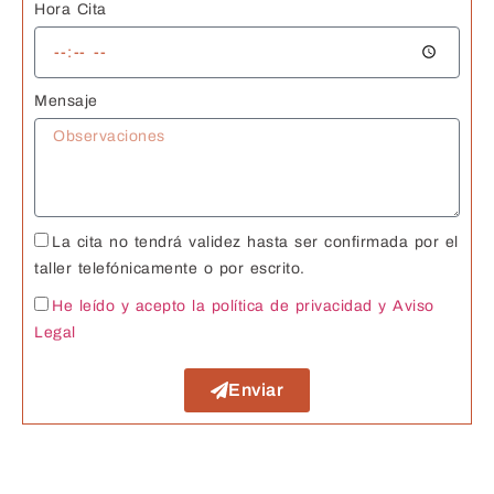
de
Hora Cita
c
n
G
Mensaje
s 
J
La cita no tendrá validez hasta ser confirmada por el
taller telefónicamente o por escrito.
He leído y acepto la política de privacidad
y Aviso
Legal
Enviar