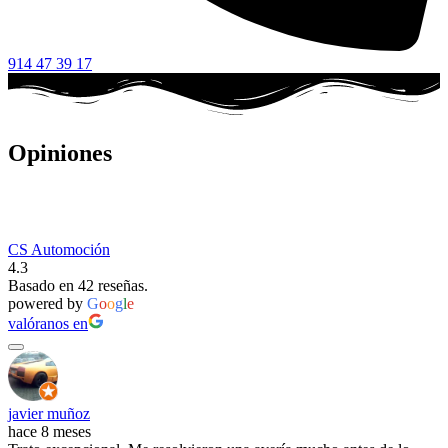
914 47 39 17
Opiniones
CS Automoción
4.3
Basado en 42 reseñas.
powered by
G
o
o
g
l
e
valóranos en
javier muñoz
hace 8 meses