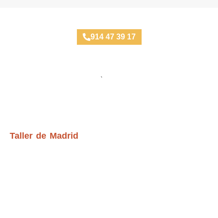
Taller Mecánico Gaztambide
914 47 39 17
Ubicación Talleres
Taller de Madrid