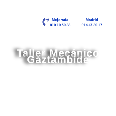
contenido
Mejorada
Madrid
919 19 50 88
914 47 39 17
Taller Mecánico
Gaztambide
Taller Mecánico de más de 40 años