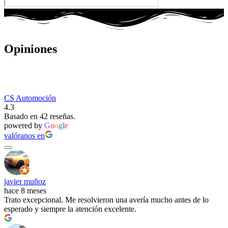
Opiniones
CS Automoción
4.3
Basado en 42 reseñas.
powered by
G
o
o
g
l
e
valóranos en
javier muñoz
hace 8 meses
Trato excepcional. Me resolvieron una avería mucho antes de lo
esperado y siempre la atención excelente.