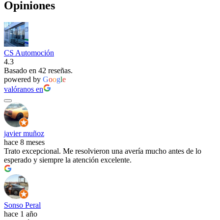
Opiniones
CS Automoción
4.3
Basado en 42 reseñas.
powered by
G
o
o
g
l
e
valóranos en
javier muñoz
hace 8 meses
Trato excepcional. Me resolvieron una avería mucho antes de lo
esperado y siempre la atención excelente.
Sonso Peral
hace 1 año