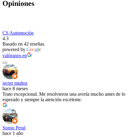
Opiniones
CS Automoción
4.3
Basado en 42 reseñas.
powered by
G
o
o
g
l
e
valóranos en
javier muñoz
hace 8 meses
Trato excepcional. Me resolvieron una avería mucho antes de lo
esperado y siempre la atención excelente.
Sonso Peral
hace 1 año