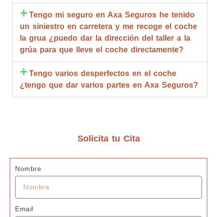
z y 
compl
de
Tengo mi seguro en Axa Seguros he tenido
calidad 
eta.
go
un siniestro en carretera y me recoge el coche
estoy 
Compl
br
la grua ¿puedo dar la dirección del taller a la
muy 
etame
qu
grúa para que lleve el coche directamente?
agrade
nte 
d
cida
recom
R
Tengo varios desperfectos en el coche
endabl
m
¿tengo que dar varios partes en Axa Seguros?
es.
bl
ta
de
c
z
Solicita tu Cita
G
s 
Nombre
J
Email