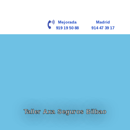
contenido
Mejorada
Madrid
919 19 50 88
914 47 39 17
Taller Axa Seguros Bilbao