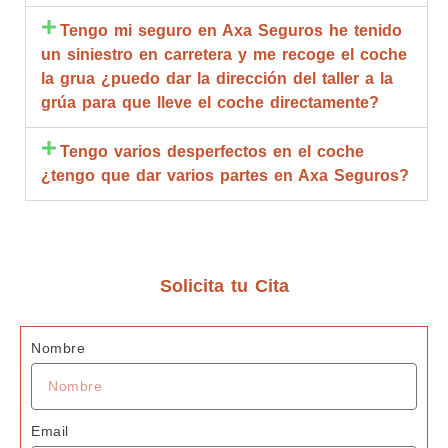
z y 
compl
de
Tengo mi seguro en Axa Seguros he tenido
calidad 
eta.
go
un siniestro en carretera y me recoge el coche
estoy 
Compl
br
la grua ¿puedo dar la dirección del taller a la
muy 
etame
qu
grúa para que lleve el coche directamente?
agrade
nte 
d
cida
recom
R
Tengo varios desperfectos en el coche
endabl
m
¿tengo que dar varios partes en Axa Seguros?
es.
bl
ta
de
c
z
Solicita tu Cita
G
s 
Nombre
J
Email