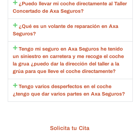
ante 
esta 
c
¿Puedo llevar mi coche directamente al Taller
con 
aceptó 
to
Concertado de Axa Seguros?
toda la 
la 
sa
amabili
repara
m
¿Qué es un volante de reparación en Axa
dad , 
ción 
q
Seguros?
rapide
compl
an
z y 
eta.
de
Tengo mi seguro en Axa Seguros he tenido
calida
Compl
g
un siniestro en carretera y me recoge el coche
d 
etame
br
la grua ¿puedo dar la dirección del taller a la
estoy 
nte 
qu
grúa para que lleve el coche directamente?
muy 
recom
d
agrade
endabl
R
Tengo varios desperfectos en el coche
cida
es.
m
¿tengo que dar varios partes en Axa Seguros?
bl
ta
de
c
Solicita tu Cita
n
G