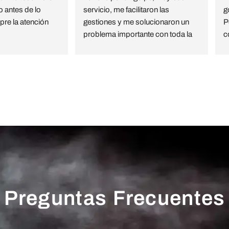
 antes de lo 
servicio, me facilitaron las 
g
re la atención 
gestiones y me solucionaron un 
P
problema importante con toda la 
c
amabilidad , rapidez y calidad 
e
estoy muy agradecida
c
C
ros Luchana
Preguntas Frecuentes