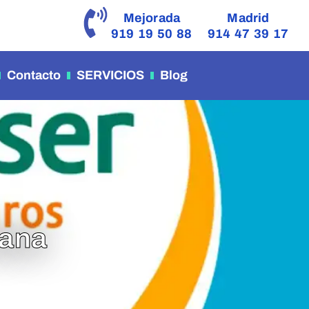
Mejorada
Madrid
919 19 50 88
914 47 39 17
Contacto
SERVICIOS
Blog
hana