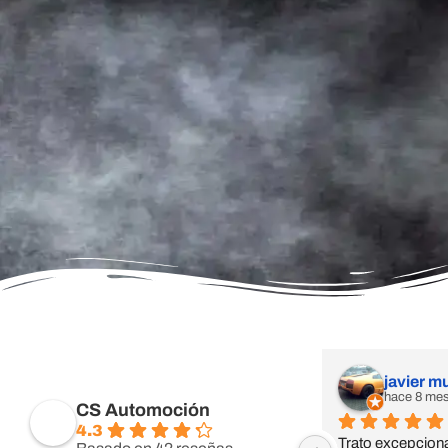
javier m
hace 8 me
CS Automoción
4.3
Trato excepciona