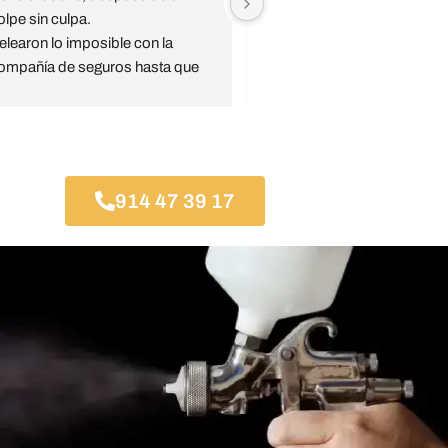
olpe sin culpa.
El jefe de taller Jesús super a
elearon lo imposible con la 
pendiente de todo y serio.
ompañía de seguros hasta que 
Mi coche, en concreto, a sali
sta aceptó la reparación 
mejor que antes del golpe bru
ompleta.
que le dieron.
ompletamente recomendables.
Recomendable taller de conf
Gracias Jesús
914 47 39 17