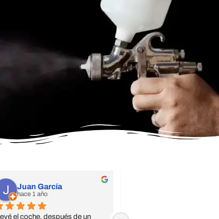
Juan García
Jsdiaz
hace 1 año
hace 1 año
levé el coche, después de un 
Confianza ciega, trato especi