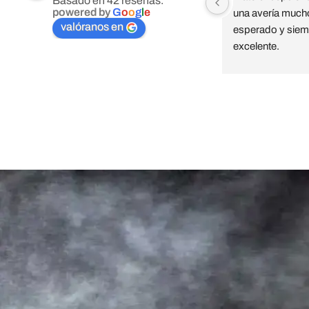
Basado en 42 reseñas.
powered by
G
o
o
g
l
e
una avería mucho
valóranos en
esperado y siemp
excelente.
Taller Caser Segu