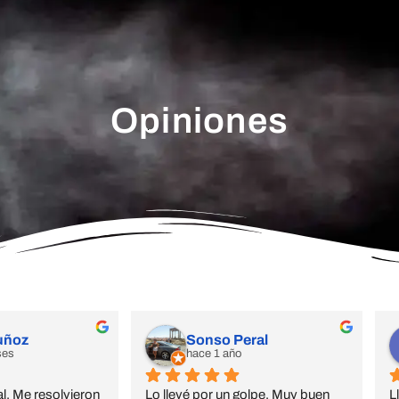
Opiniones
uñoz
Sonso Peral
ses
hace 1 año
l. Me resolvieron 
Lo llevé por un golpe, Muy buen 
L