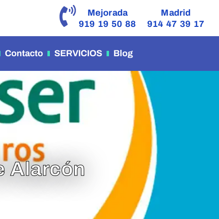
Mejorada
Madrid
919 19 50 88
914 47 39 17
Contacto
SERVICIOS
Blog
e Alarcón