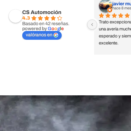
javier m
hace 8 me
CS Automoción
4.3
Trato excepciona
Basado en 42 reseñas.
powered by
G
o
o
g
l
e
una avería mucho
valóranos en
esperado y siemp
excelente.
Taller Caser Seguros Po