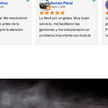
uñoz
Sonso Peral
ses
hace 1 año
l. Me resolvieron 
Lo llevé por un golpe, Muy buen 
L
 antes de lo 
servicio, me facilitaron las 
g
re la atención 
gestiones y me solucionaron un 
P
problema importante con toda la 
c
amabilidad , rapidez y calidad 
e
estoy muy agradecida
c
C
zuelo de Alarcón