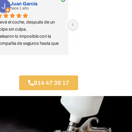
Juan García
Jsdiaz
hace 1 año
hace 1 año
levé el coche, después de un 
Confianza ciega, trato especi
olpe sin culpa.
El jefe de taller Jesús super a
elearon lo imposible con la 
pendiente de todo y serio.
ompañía de seguros hasta que 
Mi coche, en concreto, a sali
sta aceptó la reparación 
mejor que antes del golpe bru
ompleta.
que le dieron.
ompletamente recomendables.
Recomendable taller de conf
Gracias Jesús
914 47 39 17