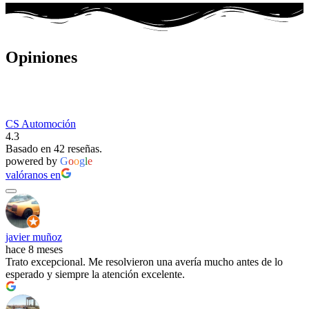
Opiniones
CS Automoción
4.3
Basado en 42 reseñas.
powered by
G
o
o
g
l
e
valóranos en
javier muñoz
hace 8 meses
Trato excepcional. Me resolvieron una avería mucho antes de lo
esperado y siempre la atención excelente.