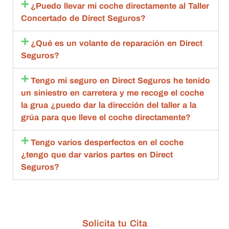
ante 
esta 
c
¿Puedo llevar mi coche directamente al Taller
con 
aceptó 
to
Concertado de Direct Seguros?
toda la 
la 
sa
amabili
repara
m
¿Qué es un volante de reparación en Direct
dad , 
ción 
q
Seguros?
rapide
compl
an
z y 
eta.
de
Tengo mi seguro en Direct Seguros he tenido
calida
Compl
g
un siniestro en carretera y me recoge el coche
d 
etame
br
la grua ¿puedo dar la dirección del taller a la
estoy 
nte 
qu
grúa para que lleve el coche directamente?
muy 
recom
d
agrade
endabl
R
Tengo varios desperfectos en el coche
cida
es.
m
¿tengo que dar varios partes en Direct
bl
Seguros?
ta
de
c
n
Solicita tu Cita
G