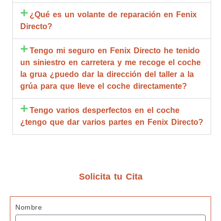
amabili
la 
m
¿Qué es un volante de reparación en Fenix
dad , 
repara
qu
Directo?
rapide
ción 
an
z y 
compl
de
Tengo mi seguro en Fenix Directo he tenido
calidad 
eta.
go
un siniestro en carretera y me recoge el coche
estoy 
Compl
br
la grua ¿puedo dar la dirección del taller a la
muy 
etame
qu
grúa para que lleve el coche directamente?
agrade
nte 
d
cida
recom
R
Tengo varios desperfectos en el coche
endabl
m
¿tengo que dar varios partes en Fenix Directo?
es.
bl
ta
de
c
z
Solicita tu Cita
G
s 
Nombre
J