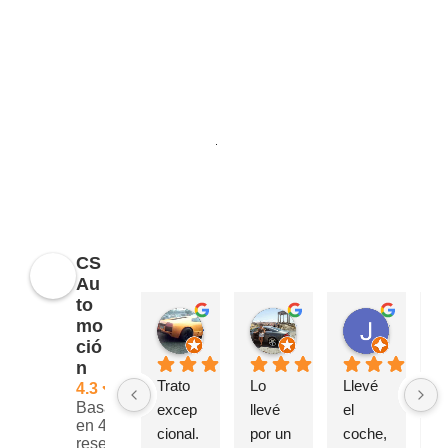
Opiniones
CS
Au
to
javier muñoz
Sonso Peral
Juan García
mo
hace 8 meses
hace 1 año
hace 1 añ
ció
n
Trato 
Lo 
Llevé 
C
4.3
Basado
excep
llevé 
el 
nz
en 42
cional. 
por un 
coche, 
ci
reseñas.