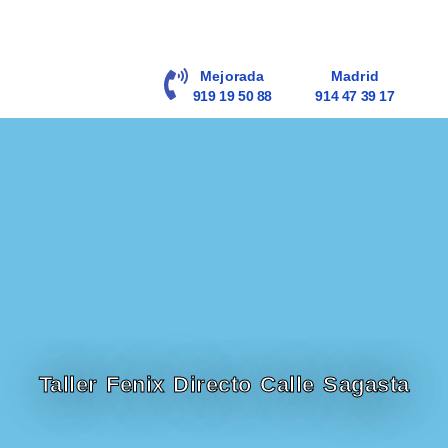
contenido
Mejorada
Madrid
919 19 50 88
914 47 39 17
Taller Fenix Directo Calle Sagasta