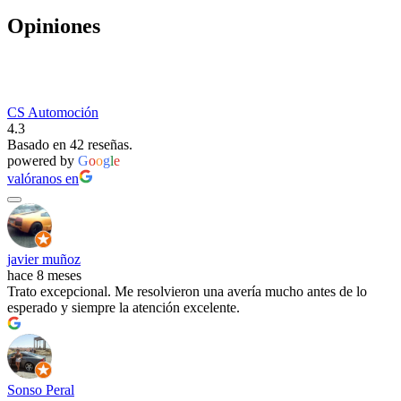
Opiniones
CS Automoción
4.3
Basado en 42 reseñas.
powered by
G
o
o
g
l
e
valóranos en
javier muñoz
hace 8 meses
Trato excepcional. Me resolvieron una avería mucho antes de lo
esperado y siempre la atención excelente.
Sonso Peral