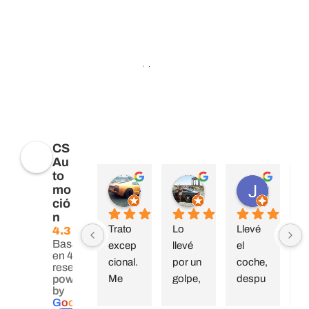
Opiniones
CS
Au
to
javier muñoz
Sonso Peral
Juan García
mo
hace 8 meses
hace 1 año
hace 1 añ
ció
n
Trato 
Lo 
Llevé 
C
4.3
Basado
excep
llevé 
el 
nz
en 42
cional. 
por un 
coche, 
ci
reseñas.
Me 
golpe, 
despu
tr
powered
by
resolvi
Muy 
és de 
e
G
o
o
g
l
e