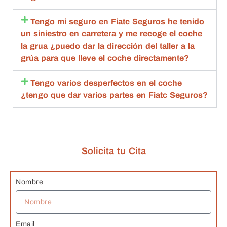
rapide
compl
an
z y 
eta.
de
Tengo mi seguro en Fiatc Seguros he tenido
calida
Compl
g
un siniestro en carretera y me recoge el coche
d 
etame
br
la grua ¿puedo dar la dirección del taller a la
estoy 
nte 
qu
grúa para que lleve el coche directamente?
muy 
recom
d
agrade
endabl
R
Tengo varios desperfectos en el coche
cida
es.
m
¿tengo que dar varios partes en Fiatc Seguros?
bl
ta
de
c
Solicita tu Cita
n
G
s 
Nombre
J
Email