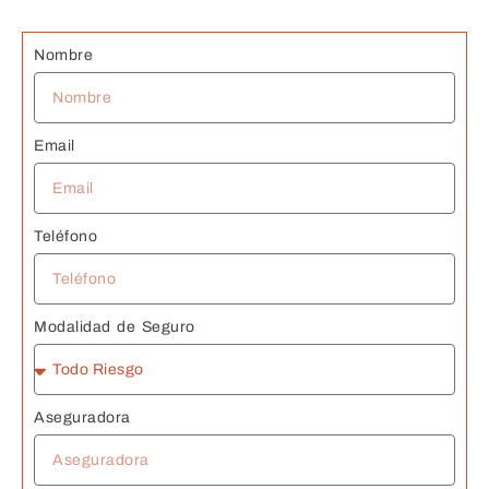
G
s 
Nombre
J
Email
Teléfono
Modalidad de Seguro
Aseguradora