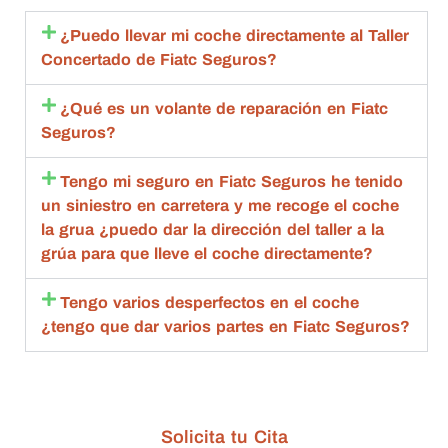
nte.
import
que 
en
ante 
esta 
c
¿Puedo llevar mi coche directamente al Taller
con 
aceptó 
to
Concertado de Fiatc Seguros?
toda la 
la 
sa
amabili
repara
m
¿Qué es un volante de reparación en Fiatc
dad , 
ción 
q
Seguros?
rapide
compl
an
z y 
eta.
de
Tengo mi seguro en Fiatc Seguros he tenido
calida
Compl
g
un siniestro en carretera y me recoge el coche
d 
etame
br
la grua ¿puedo dar la dirección del taller a la
estoy 
nte 
qu
grúa para que lleve el coche directamente?
muy 
recom
d
agrade
endabl
R
Tengo varios desperfectos en el coche
cida
es.
m
¿tengo que dar varios partes en Fiatc Seguros?
bl
ta
de
c
Solicita tu Cita
n