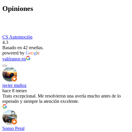
Opiniones
CS Automoción
4.3
Basado en 42 reseñas.
powered by
G
o
o
g
l
e
valóranos en
javier muñoz
hace 8 meses
Trato excepcional. Me resolvieron una avería mucho antes de lo
esperado y siempre la atención excelente.
Sonso Peral