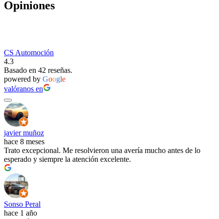
Opiniones
CS Automoción
4.3
Basado en 42 reseñas.
powered by
G
o
o
g
l
e
valóranos en
javier muñoz
hace 8 meses
Trato excepcional. Me resolvieron una avería mucho antes de lo
esperado y siempre la atención excelente.
Sonso Peral
hace 1 año