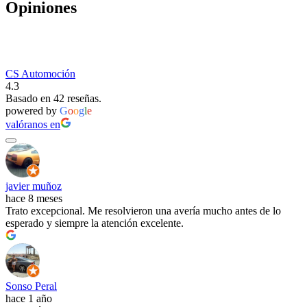
Opiniones
CS Automoción
4.3
Basado en 42 reseñas.
powered by
G
o
o
g
l
e
valóranos en
javier muñoz
hace 8 meses
Trato excepcional. Me resolvieron una avería mucho antes de lo
esperado y siempre la atención excelente.
Sonso Peral
hace 1 año