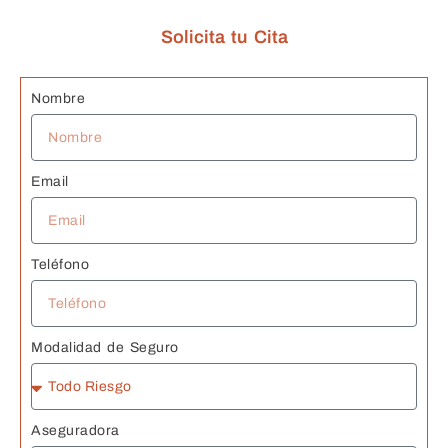
n
Solicita tu Cita
G
s 
J
Nombre
Email
Teléfono
Modalidad de Seguro
Aseguradora