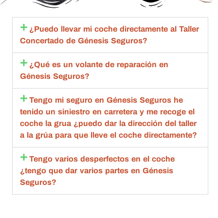
excele
ma 
s hasta 
c
nte.
import
que 
en
ante 
esta 
c
¿Puedo llevar mi coche directamente al Taller
con 
aceptó 
to
Concertado de Génesis Seguros?
toda la 
la 
sa
amabili
repara
m
¿Qué es un volante de reparación en
dad , 
ción 
q
Génesis Seguros?
rapide
compl
an
z y 
eta.
de
Tengo mi seguro en Génesis Seguros he
calida
Compl
g
tenido un siniestro en carretera y me recoge el
d 
etame
br
coche la grua ¿puedo dar la dirección del taller
estoy 
nte 
qu
a la grúa para que lleve el coche directamente?
muy 
recom
d
agrade
endabl
R
Tengo varios desperfectos en el coche
cida
es.
m
¿tengo que dar varios partes en Génesis
bl
Seguros?
ta
de
c