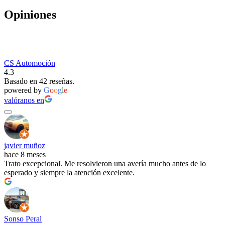
Opiniones
CS Automoción
4.3
Basado en 42 reseñas.
powered by
G
o
o
g
l
e
valóranos en
javier muñoz
hace 8 meses
Trato excepcional. Me resolvieron una avería mucho antes de lo
esperado y siempre la atención excelente.
Sonso Peral