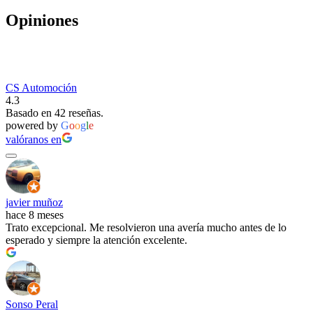
Opiniones
CS Automoción
4.3
Basado en 42 reseñas.
powered by
G
o
o
g
l
e
valóranos en
javier muñoz
hace 8 meses
Trato excepcional. Me resolvieron una avería mucho antes de lo
esperado y siempre la atención excelente.
Sonso Peral