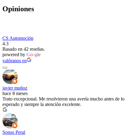
Opiniones
CS Automoción
4.3
Basado en 42 reseñas.
powered by
G
o
o
g
l
e
valóranos en
javier muñoz
hace 8 meses
Trato excepcional. Me resolvieron una avería mucho antes de lo
esperado y siempre la atención excelente.
Sonso Peral