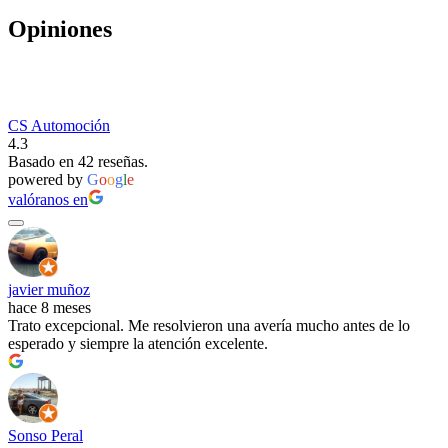
Opiniones
CS Automoción
4.3
Basado en 42 reseñas.
powered by
G
o
o
g
l
e
valóranos en
javier muñoz
hace 8 meses
Trato excepcional. Me resolvieron una avería mucho antes de lo
esperado y siempre la atención excelente.
Sonso Peral