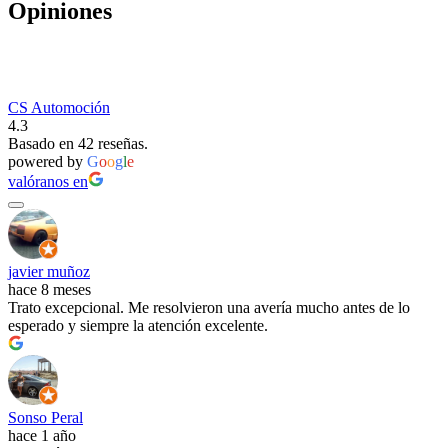
Opiniones
CS Automoción
4.3
Basado en 42 reseñas.
powered by
G
o
o
g
l
e
valóranos en
javier muñoz
hace 8 meses
Trato excepcional. Me resolvieron una avería mucho antes de lo
esperado y siempre la atención excelente.
Sonso Peral
hace 1 año