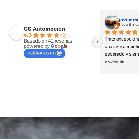
javier m
hace 8 me
CS Automoción
4.3
Trato excepciona
Basado en 42 reseñas.
powered by
G
o
o
g
l
e
una avería mucho
valóranos en
esperado y siemp
excelente.
Taller Liberty Seguro