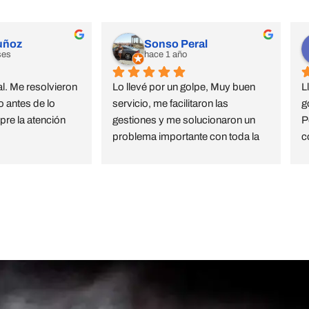
uñoz
Sonso Peral
ses
hace 1 año
l. Me resolvieron 
Lo llevé por un golpe, Muy buen 
L
 antes de lo 
servicio, me facilitaron las 
g
re la atención 
gestiones y me solucionaron un 
P
problema importante con toda la 
c
amabilidad , rapidez y calidad 
e
estoy muy agradecida
c
C
s Calle Sagasta