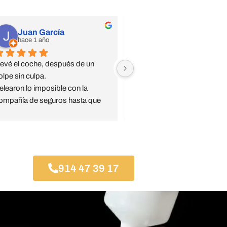
Juan García
Jsdiaz
hace 1 año
hace 1 año
levé el coche, después de un 
Confianza ciega, trato especi
olpe sin culpa.
El jefe de taller Jesús super a
elearon lo imposible con la 
pendiente de todo y serio.
ompañía de seguros hasta que 
Mi coche, en concreto, a sali
sta aceptó la reparación 
mejor que antes del golpe bru
ompleta.
que le dieron.
ompletamente recomendables.
Recomendable taller de conf
Gracias Jesús
914 47 39 17