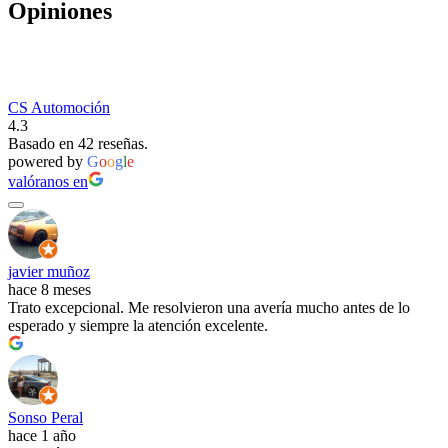
Opiniones
CS Automoción
4.3
Basado en 42 reseñas.
powered by
G
o
o
g
l
e
valóranos en
javier muñoz
hace 8 meses
Trato excepcional. Me resolvieron una avería mucho antes de lo
esperado y siempre la atención excelente.
Sonso Peral
hace 1 año