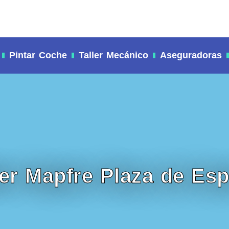
Pintar Coche
Taller Mecánico
Aseguradoras
ler Mapfre Plaza de Es