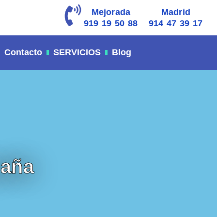
Mejorada
Madrid
919 19 50 88
914 47 39 17
Contacto
SERVICIOS
Blog
paña