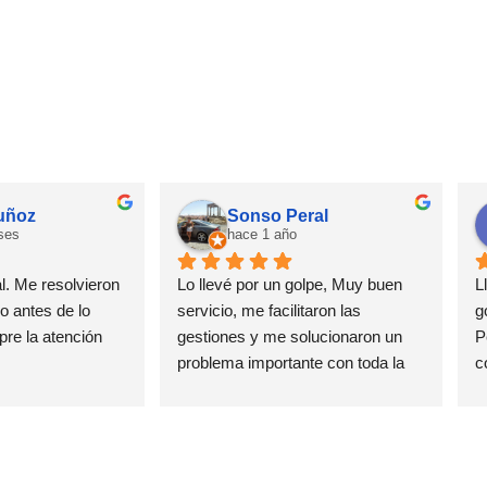
muñoz
Sonso Peral
ses
hace 1 año
. Me resolvieron 
Lo llevé por un golpe, Muy buen 
L
 antes de lo 
servicio, me facilitaron las 
g
re la atención 
gestiones y me solucionaron un 
P
problema importante con toda la 
c
amabilidad , rapidez y calidad 
e
estoy muy agradecida
c
C