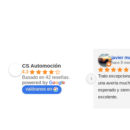
javier 
hace 8 me
CS Automoción
4.3
Trato excepcional
Basado en 42 reseñas.
powered by
G
o
o
g
l
e
una avería mucho
valóranos en
esperado y siemp
excelente.