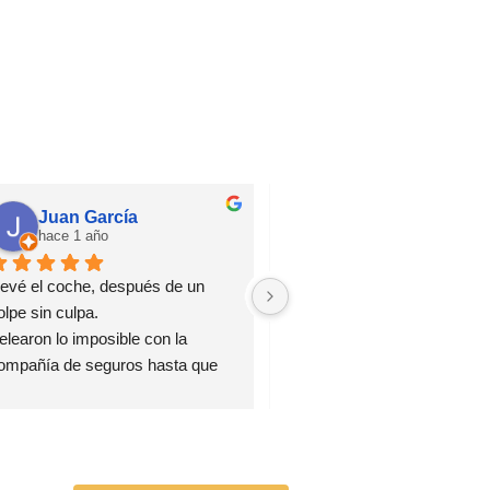
Juan García
Jsdiaz
hace 1 año
hace 1 año
levé el coche, después de un 
Confianza ciega, trato especi
olpe sin culpa.
El jefe de taller Jesús super 
elearon lo imposible con la 
atento, pendiente de todo y s
ompañía de seguros hasta que 
Mi coche, en concreto, a sali
sta aceptó la reparación 
mejor que antes del golpe bru
ompleta.
que le dieron.
ompletamente recomendables.
Recomendable taller de conf
Gracias Jesús