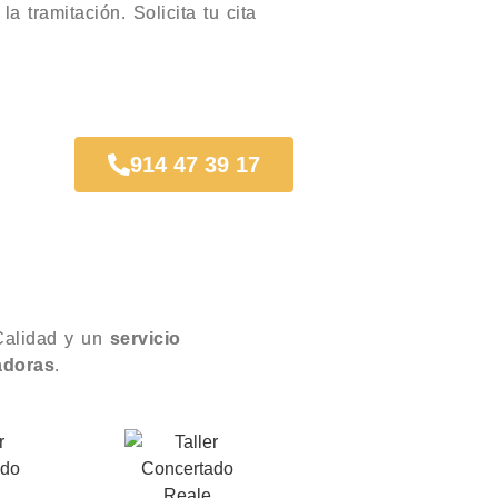
a tramitación. Solicita tu cita
914 47 39 17
alidad y un
servicio
adoras
.