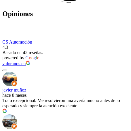
Opiniones
CS Automoción
4.3
Basado en 42 reseñas.
powered by
G
o
o
g
l
e
valóranos en
javier muñoz
hace 8 meses
Trato excepcional. Me resolvieron una avería mucho antes de lo
esperado y siempre la atención excelente.