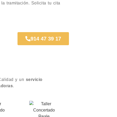
a tramitación. Solicita tu cita
914 47 39 17
alidad y un
servicio
adoras
.