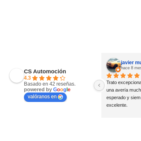
javier 
hace 8 me
CS Automoción
4.3
Trato excepcional
Basado en 42 reseñas.
powered by
G
o
o
g
l
e
una avería mucho
valóranos en
esperado y siemp
excelente.