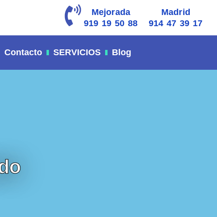
Mejorada
Madrid
919 19 50 88
914 47 39 17
Contacto
SERVICIOS
Blog
rdo