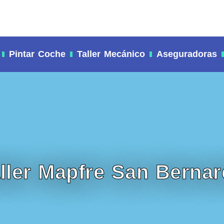
Pintar Coche
Taller Mecánico
Aseguradoras
ller Mapfre San Berna