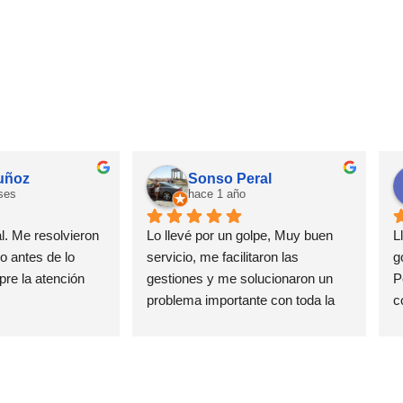
muñoz
Sonso Peral
ses
hace 1 año
. Me resolvieron 
Lo llevé por un golpe, Muy buen 
L
 antes de lo 
servicio, me facilitaron las 
g
re la atención 
gestiones y me solucionaron un 
P
problema importante con toda la 
c
amabilidad , rapidez y calidad 
e
estoy muy agradecida
c
C