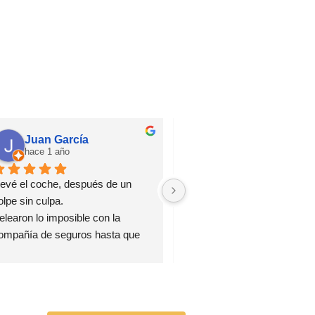
Juan García
Jsdiaz
hace 1 año
hace 1 año
levé el coche, después de un 
Confianza ciega, trato especi
olpe sin culpa.
El jefe de taller Jesús super 
elearon lo imposible con la 
atento, pendiente de todo y s
ompañía de seguros hasta que 
Mi coche, en concreto, a sali
sta aceptó la reparación 
mejor que antes del golpe bru
ompleta.
que le dieron.
ompletamente recomendables.
Recomendable taller de conf
Gracias Jesús