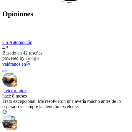
Opiniones
CS Automoción
4.3
Basado en 42 reseñas.
powered by
G
o
o
g
l
e
valóranos en
javier muñoz
hace 8 meses
Trato excepcional. Me resolvieron una avería mucho antes de lo
esperado y siempre la atención excelente.