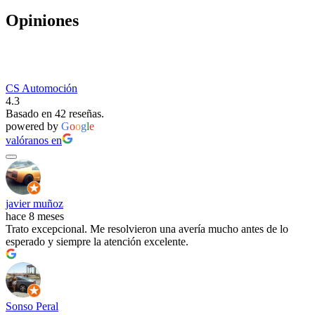
Opiniones
CS Automoción
4.3
Basado en 42 reseñas.
powered by
G
o
o
g
l
e
valóranos en
javier muñoz
hace 8 meses
Trato excepcional. Me resolvieron una avería mucho antes de lo
esperado y siempre la atención excelente.
Sonso Peral