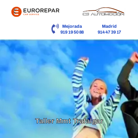
contenido
Mejorada
Madrid
919 19 50 88
914 47 39 17
Taller Mmt Trafalgar