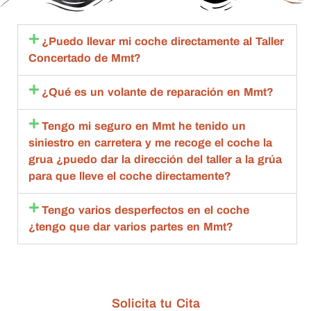
excele
ma 
s hasta 
c
nte.
import
que 
en
ante 
esta 
c
¿Puedo llevar mi coche directamente al Taller
con 
aceptó 
to
Concertado de Mmt?
toda la 
la 
sa
amabili
repara
m
¿Qué es un volante de reparación en Mmt?
dad , 
ción 
q
rapide
compl
an
Tengo mi seguro en Mmt he tenido un
z y 
eta.
de
siniestro en carretera y me recoge el coche la
calida
Compl
g
grua ¿puedo dar la dirección del taller a la grúa
d 
etame
br
para que lleve el coche directamente?
estoy 
nte 
qu
muy 
recom
d
Tengo varios desperfectos en el coche
agrade
endabl
R
¿tengo que dar varios partes en Mmt?
cida
es.
m
bl
ta
de
Solicita tu Cita
c