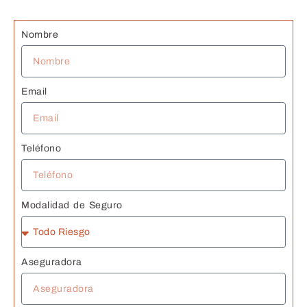
n
G
Nombre
s 
J
Email
Teléfono
Modalidad de Seguro
Aseguradora