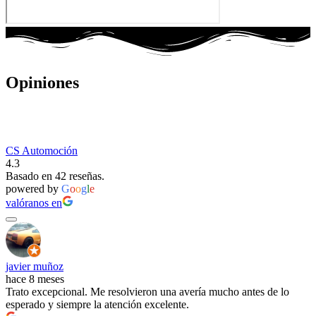
Opiniones
CS Automoción
4.3
Basado en 42 reseñas.
powered by
G
o
o
g
l
e
valóranos en
javier muñoz
hace 8 meses
Trato excepcional. Me resolvieron una avería mucho antes de lo
esperado y siempre la atención excelente.