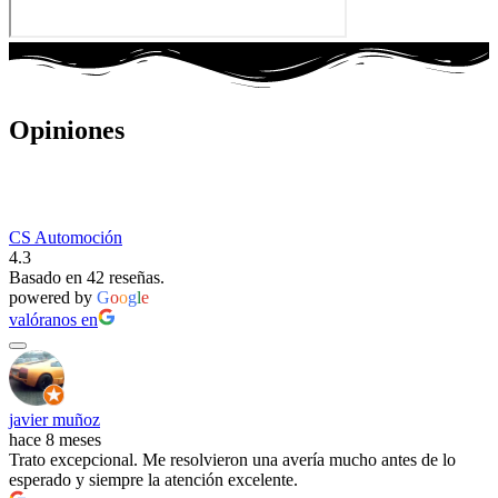
Opiniones
CS Automoción
4.3
Basado en 42 reseñas.
powered by
G
o
o
g
l
e
valóranos en
javier muñoz
hace 8 meses
Trato excepcional. Me resolvieron una avería mucho antes de lo
esperado y siempre la atención excelente.