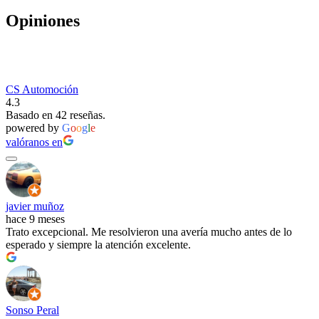
Opiniones
CS Automoción
4.3
Basado en 42 reseñas.
powered by
G
o
o
g
l
e
valóranos en
javier muñoz
hace 9 meses
Trato excepcional. Me resolvieron una avería mucho antes de lo
esperado y siempre la atención excelente.
Sonso Peral