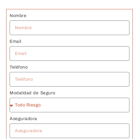
G
s 
Nombre
J
Email
Teléfono
Modalidad de Seguro
Aseguradora