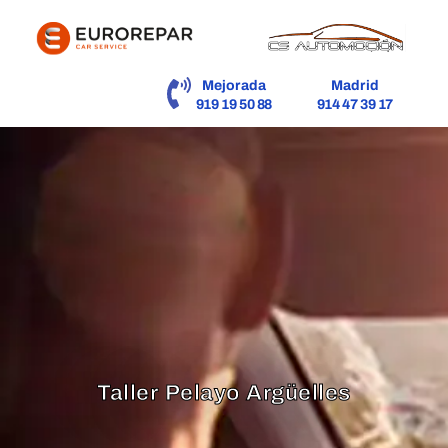
contenido
Mejorada
Madrid
919 19 50 88
914 47 39 17
Taller Pelayo Argüelles