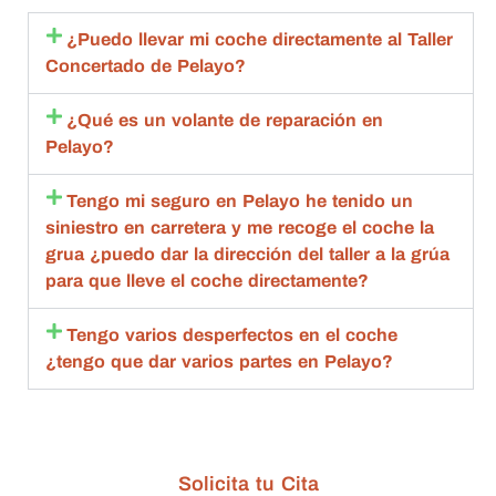
nte.
import
que 
en
ante 
esta 
c
¿Puedo llevar mi coche directamente al Taller
con 
aceptó 
to
Concertado de Pelayo?
toda la 
la 
sa
amabili
repara
m
¿Qué es un volante de reparación en
dad , 
ción 
q
Pelayo?
rapide
compl
an
z y 
eta.
de
Tengo mi seguro en Pelayo he tenido un
calida
Compl
g
siniestro en carretera y me recoge el coche la
d 
etame
br
grua ¿puedo dar la dirección del taller a la grúa
estoy 
nte 
qu
para que lleve el coche directamente?
muy 
recom
d
agrade
endabl
R
Tengo varios desperfectos en el coche
cida
es.
m
¿tengo que dar varios partes en Pelayo?
bl
ta
de
c
Solicita tu Cita
n