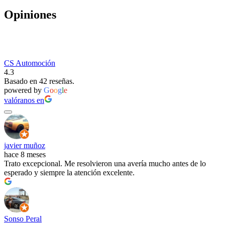
Opiniones
CS Automoción
4.3
Basado en 42 reseñas.
powered by
G
o
o
g
l
e
valóranos en
javier muñoz
hace 8 meses
Trato excepcional. Me resolvieron una avería mucho antes de lo
esperado y siempre la atención excelente.
Sonso Peral