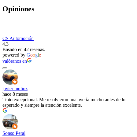
Opiniones
CS Automoción
4.3
Basado en 42 reseñas.
powered by
G
o
o
g
l
e
valóranos en
javier muñoz
hace 8 meses
Trato excepcional. Me resolvieron una avería mucho antes de lo
esperado y siempre la atención excelente.
Sonso Peral