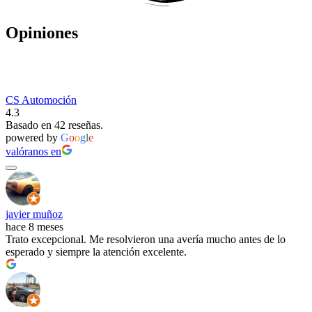
Opiniones
CS Automoción
4.3
Basado en 42 reseñas.
powered by
G
o
o
g
l
e
valóranos en
javier muñoz
hace 8 meses
Trato excepcional. Me resolvieron una avería mucho antes de lo
esperado y siempre la atención excelente.