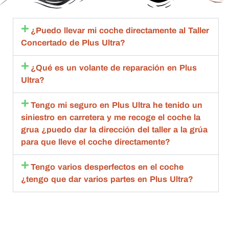
excele
ma 
s hasta 
c
nte.
import
que 
en
ante 
esta 
c
¿Puedo llevar mi coche directamente al Taller
con 
aceptó 
to
Concertado de Plus Ultra?
toda la 
la 
sa
amabili
repara
m
¿Qué es un volante de reparación en Plus
dad , 
ción 
q
Ultra?
rapide
compl
an
z y 
eta.
de
Tengo mi seguro en Plus Ultra he tenido un
calida
Compl
g
siniestro en carretera y me recoge el coche la
d 
etame
br
grua ¿puedo dar la dirección del taller a la grúa
estoy 
nte 
qu
para que lleve el coche directamente?
muy 
recom
d
agrade
endabl
R
Tengo varios desperfectos en el coche
cida
es.
m
¿tengo que dar varios partes en Plus Ultra?
bl
ta
de
c