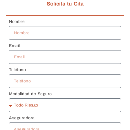
Solicita tu Cita
n
G
s 
Nombre
J
Email
Teléfono
Modalidad de Seguro
Aseguradora