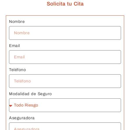
Solicita tu Cita
n
G
s 
Nombre
J
Email
Teléfono
Modalidad de Seguro
Aseguradora