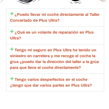
excele
ma 
s hasta 
c
nte.
import
que 
en
ante 
esta 
c
¿Puedo llevar mi coche directamente al Taller
con 
aceptó 
to
Concertado de Plus Ultra?
toda la 
la 
sa
amabili
repara
m
¿Qué es un volante de reparación en Plus
dad , 
ción 
q
Ultra?
rapide
compl
an
z y 
eta.
de
Tengo mi seguro en Plus Ultra he tenido un
calida
Compl
g
siniestro en carretera y me recoge el coche la
d 
etame
br
grua ¿puedo dar la dirección del taller a la grúa
estoy 
nte 
qu
para que lleve el coche directamente?
muy 
recom
d
agrade
endabl
R
Tengo varios desperfectos en el coche
cida
es.
m
¿tengo que dar varios partes en Plus Ultra?
bl
ta
de
c