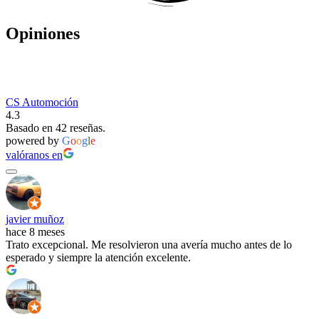
Opiniones
CS Automoción
4.3
Basado en 42 reseñas.
powered by
G
o
o
g
l
e
valóranos en
javier muñoz
hace 8 meses
Trato excepcional. Me resolvieron una avería mucho antes de lo
esperado y siempre la atención excelente.